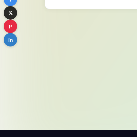
𝕏
P
in