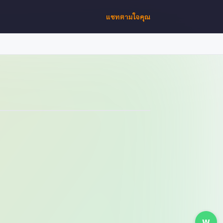
แชทตามใจคุณ
W