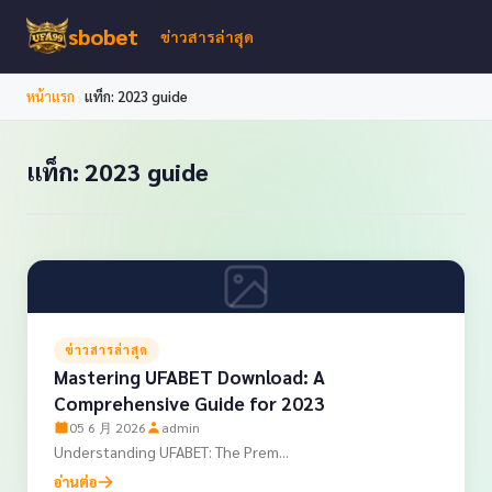
sbobet
ข่าวสารล่าสุด
›
หน้าแรก
แท็ก: 2023 guide
แท็ก: 2023 guide
ข่าวสารล่าสุด
Mastering UFABET Download: A
Comprehensive Guide for 2023
05 6 月 2026
admin
Understanding UFABET: The Prem...
อ่านต่อ