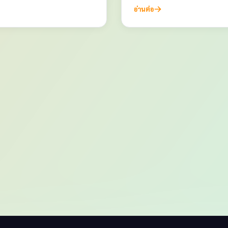
อ่านต่อ