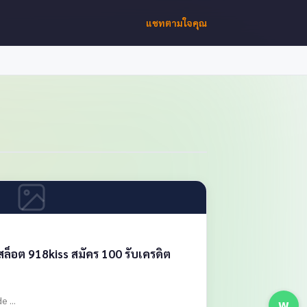
แชทตามใจคุณ
ล็อต 918kiss สมัคร 100 รับเครดิต
 ...
W