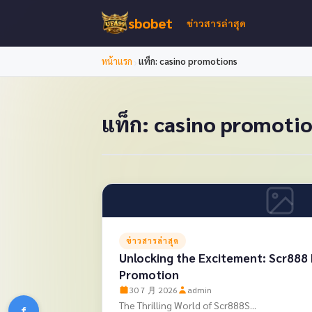
sbobet
ข่าวสารล่าสุด
›
หน้าแรก
แท็ก: casino promotions
แท็ก: casino promoti
ข่าวสารล่าสุด
Unlocking the Excitement: Scr888 
Promotion
30 7 月 2026
admin
The Thrilling World of Scr888S...
f