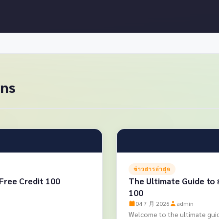
ons
ข่าวสารล่าสุด
Free Credit 100
The Ultimate Guide to ส
100
04 7 月 2026
admin
Welcome to the ultimate guide