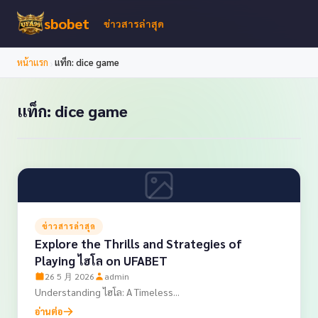
sbobet
ข่าวสารล่าสุด
›
หน้าแรก
แท็ก: dice game
แท็ก: dice game
ข่าวสารล่าสุด
Explore the Thrills and Strategies of
Playing ไฮโล on UFABET
26 5 月 2026
admin
Understanding ไฮโล: A Timeless...
อ่านต่อ