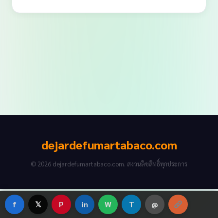
dejardefumartabaco.com
© 2026 dejardefumartabaco.com. สงวนลิขสิทธิ์ทุกประการ
f
𝕏
P
in
W
T
@