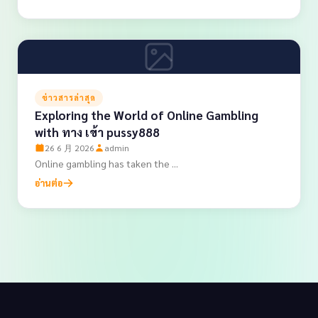
ข่าวสารล่าสุด
Exploring the World of Online Gambling
with ทาง เข้า pussy888
26 6 月 2026
admin
Online gambling has taken the ...
อ่านต่อ