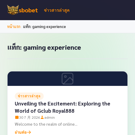
sbobet
ข่าวสารล่าสุด
›
หน้าแรก
แท็ก: gaming experience
แท็ก: gaming experience
ข่าวสารล่าสุด
Unveiling the Excitement: Exploring the
World of Gclub Royal888
30 7 月 2026
admin
Welcome to the realm of online...
อ่านต่อ