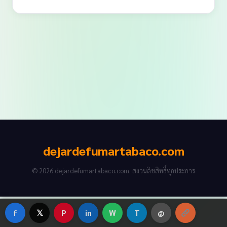
dejardefumartabaco.com
© 2026 dejardefumartabaco.com. สงวนลิขสิทธิ์ทุกประการ
f
𝕏
P
in
W
T
@