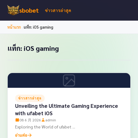
sbobet
ข่าวสารล่าสุด
›
หน้าแรก
แท็ก: iOS gaming
แท็ก: iOS gaming
ข่าวสารล่าสุด
Unveiling the Ultimate Gaming Experience
with ufabet iOS
08 6 月 2026
admin
Exploring the World of ufabet ...
อ่านต่อ