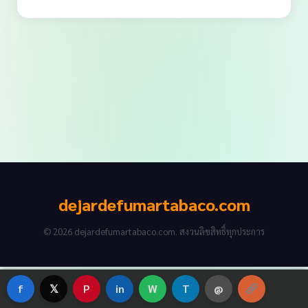
dejardefumartabaco.com
© 2026 dejardefumartabaco.com. สงวนลิขสิทธิ์ทุกประการ
f
𝕏
P
in
W
T
@