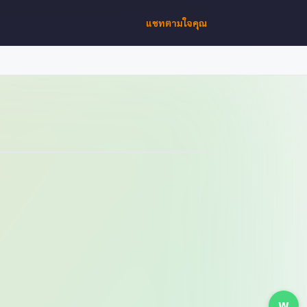
แชทตามใจคุณ
W