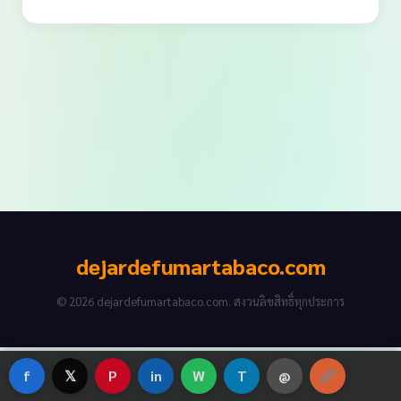
dejardefumartabaco.com
© 2026 dejardefumartabaco.com. สงวนลิขสิทธิ์ทุกประการ
f
𝕏
P
in
W
T
@