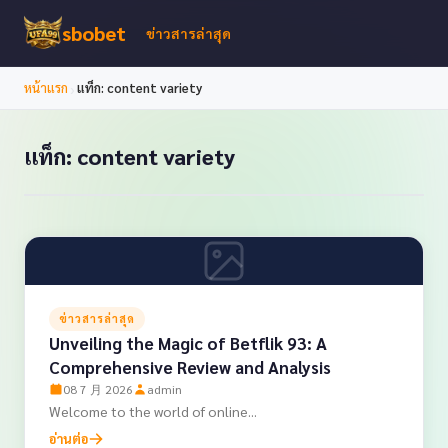
sbobet
ข่าวสารล่าสุด
›
หน้าแรก
แท็ก: content variety
แท็ก: content variety
ข่าวสารล่าสุด
Unveiling the Magic of Betflik 93: A
Comprehensive Review and Analysis
08 7 月 2026
admin
Welcome to the world of online...
อ่านต่อ