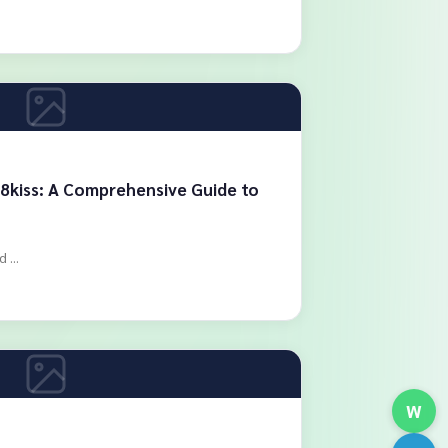
18kiss: A Comprehensive Guide to
 ...
W